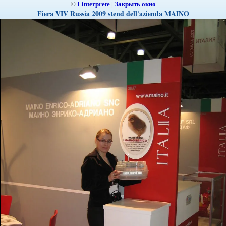
©
Linterprete
|
Закрыть окно
Fiera VIV Russia 2009 stend dell'azienda MAINO