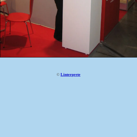
©
Linterprete