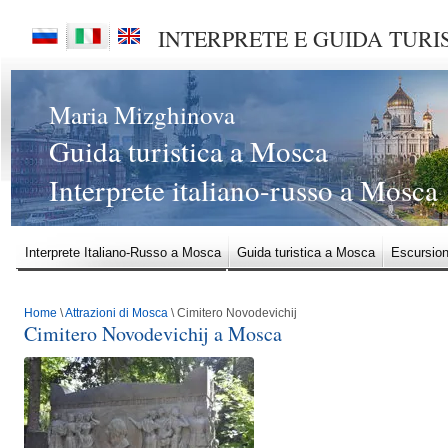
INTERPRETE E GUIDA TURI
Maria Mizghinova
Guida turistica a Mosca
Interprete italiano-russo a Mosca
Interprete Italiano-Russo a Mosca
Guida turistica a Mosca
Escursio
1 Metropolitana di Mosca, Russia
2 Arbatskaja, piazza della Rivoluzio
Home
\
Attrazioni di Mosca
\ Cimitero Novodevichij
5 Kievskaja (Kol'cevaja linea), Kievskaja radiale
6 Giardino di Alessan
Cimitero Novodevichij a Mosca
8 Cattedrale dell’Annunciazione in Cremlino a Mosca
9 Parco della Vit
10 La Cattedrale di San Basilio a Mosca
11 La chiesa di Basilio il Ben
13 La chiesa dell’Intercessione della santissima Madre di Dio
14 La chi