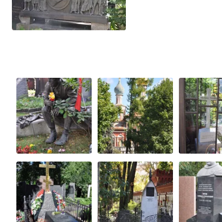
15 La chiesa di Nicola Velikorezkij, La chiesa di San Barlaam da Chutyn
16 La chiesa dell’Ingresso di Cristo in Gerusalemme, La chiesa di San Gr
17 La chiesa dei Santi Martiri Cipriano e Giustinia, La chiesa dei Tre Patr
20 Il Cremlino di Mosca, Russia
21 Il palazzo di Stato del Cremlino
2
23 Guida turistica in lingua italiana nel Cremlino di Mosca
24 Guida turi
25 Guida turistica in lingua italiana a Mosca
26 Visite guidate a Mosca 
28 La guida turistica a Mosca
29 La guida turistica di Mosca
30 Guid
31 Escursioni a piedi a Mosca con una guida turistica in italiano
32 Gui
100 Lezioni individuali di russo, inglese, italiano, francese, cinese, tedes